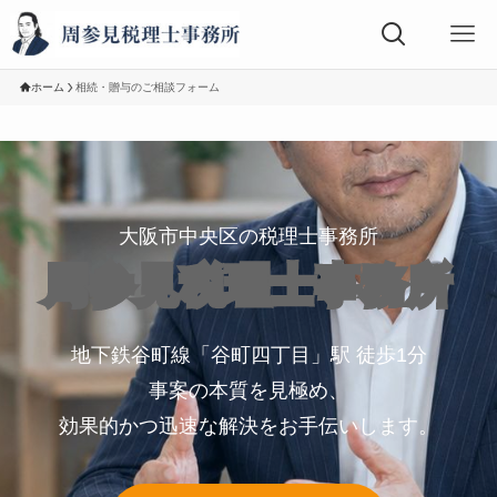
ホーム
相続・贈与のご相談フォーム
大阪市中央区の税理士事務所
周参見税理士事務所
地下鉄谷町線「谷町四丁目」駅 徒歩1分
事案の本質を見極め、
効果的かつ迅速な解決をお手伝いします。